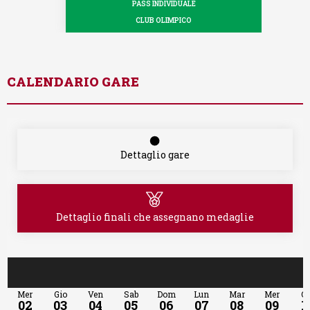
PASS INDIVIDUALE
CLUB OLIMPICO
CALENDARIO GARE
Dettaglio gare
Dettaglio finali che assegnano medaglie
Mer
Gio
Ven
Sab
Dom
Lun
Mar
Mer
Gi
02
03
04
05
06
07
08
09
1