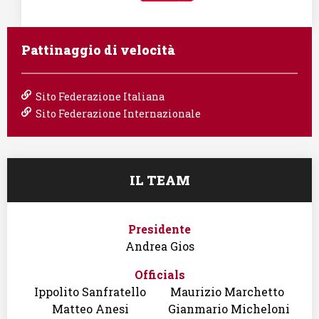
Pattinaggio di velocità
Sito Federazione Italiana
Sito Federazione Internazionale
IL TEAM
Presidente
Andrea Gios
Officials
Ippolito Sanfratello
Maurizio Marchetto
Matteo Anesi
Gianmario Micheloni