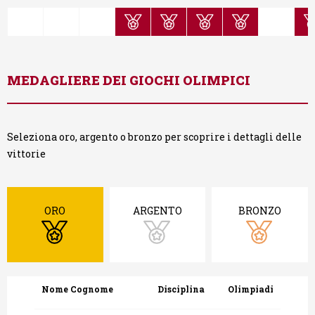
MEDAGLIERE DEI GIOCHI OLIMPICI
Seleziona oro, argento o bronzo per scoprire i dettagli delle
vittorie
ORO
ARGENTO
BRONZO
Nome Cognome
Nome Cognome
Nome Cognome
Disciplina
Disciplina
Disciplina
Olimpiadi
Olimpiadi
Olimpiadi